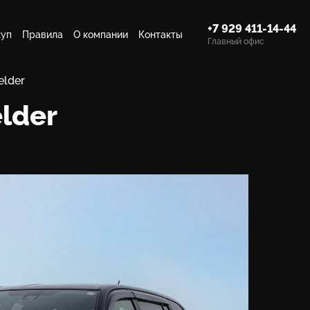
+7 929 411-14-44
куп
Правила
О компании
Контакты
Главный офис
elder
elder