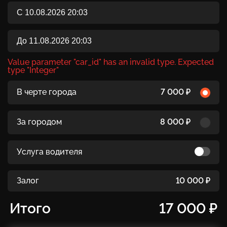
Value parameter "car_id" has an invalid type. Expected
type "Integer"
В черте города
7 000 ₽
За городом
8 000 ₽
Услуга водителя
Залог
10 000 ₽
Итого
17 000 ₽