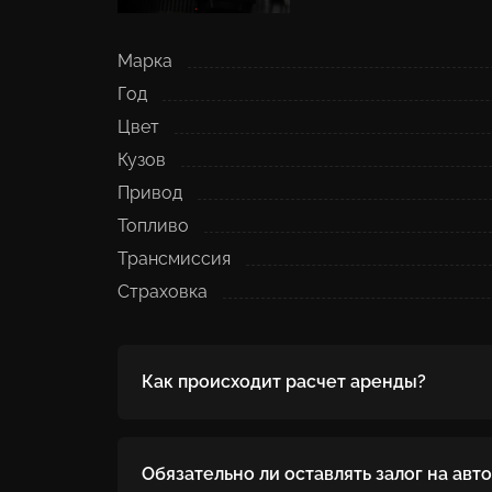
Марка
Год
Цвет
Кузов
Привод
Топливо
Трансмиссия
Страховка
Как происходит расчет аренды?
Разница в цене суточной аренды есть только в
выезд в другой город/регион,: Просим обрати
есть залог, который возвращается после испо
Обязательно ли оставлять залог на авт