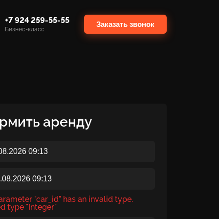
+7 924 259-55-55
Заказать звонок
Бизнес-класс
рмить аренду
rameter "car_id" has an invalid type.
d type "Integer"