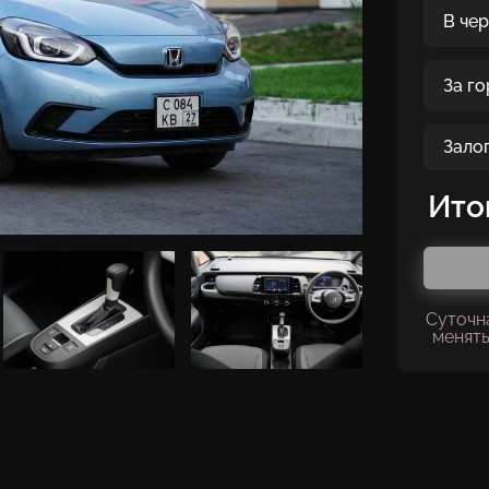
В че
За г
Зало
Ито
Суточн
менять