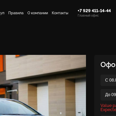
+7 929 411-14-44
куп
Правила
О компании
Контакты
Главный офис
Офо
Value pa
Expecte