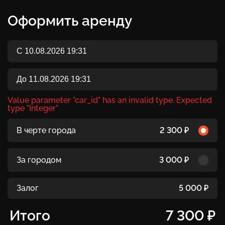
Оформить аренду
Value parameter "car_id" has an invalid type. Expected
type "Integer"
В черте города
2 300 ₽
За городом
3 000 ₽
Залог
5 000 ₽
Итого
7 300 ₽